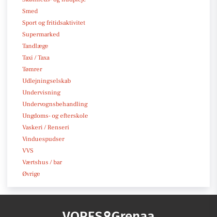
Smed
Sport og fritidsaktivitet
Supermarked
Tandlæge
Taxi / Taxa
Tømrer
Udlejningselskab
Undervisning
Undervognsbehandling
Ungdoms- og efterskole
Vaskeri / Renseri
Vinduespudser
VVS
Værtshus / bar
Øvrige
VORES
Grenaa