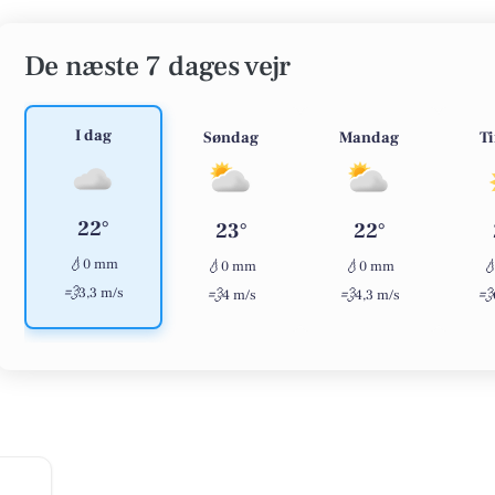
De næste 7 dages vejr
I dag
Søndag
Mandag
T
22°
23°
22°
💧
0 mm
💧
💧

0 mm
0 mm
💨
3,3 m/s
💨
💨
💨
4 m/s
4,3 m/s