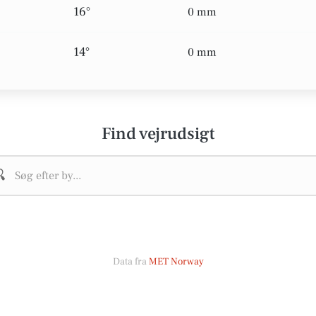
16°
0 mm
14°
0 mm
Find vejrudsigt

Data fra
MET Norway