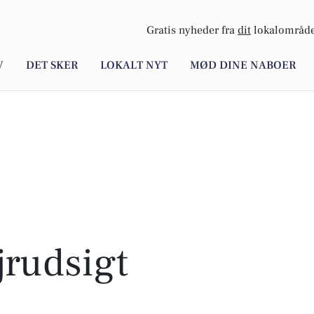
Gratis nyheder fra
dit
lokalområde
V
DET SKER
LOKALT NYT
MØD DINE NABOER
rudsigt