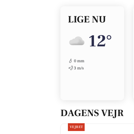
LIGE NU
12°
💧
0 mm
💨
3 m/s
DAGENS VEJR
VEJRET