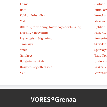
Frisør
Gartner
Hotel
Kunst og 
Køkkenforhandler
Køreskol
Maler
Massage
Offentlig forvaltning, forsvar og socialsikring
Optiker
Piercing / Tatovering
Pizzeria,
Psykologisk rådgivning
Rengøri
Skomager
Skrædde
Smed
Sport og f
Tandlæge
Taxi / Tax
Udlejningselskab
Undervis
Ungdoms- og efterskole
Vaskeri /
VVS
Værtshus
VORES
Grenaa