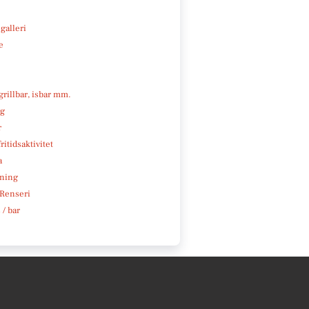
galleri
e
 grillbar, isbar mm.
ng
r
ritidsaktivitet
a
ning
 Renseri
 / bar