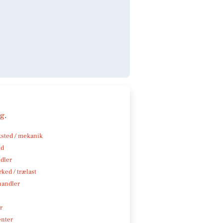
ng
.
sted / mekanik
nd
ndler
ked / trælast
handler
r
enter