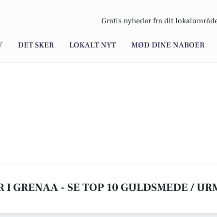
Gratis nyheder fra
dit
lokalområde
V
DET SKER
LOKALT NYT
MØD DINE NABOER
 I GRENAA - SE TOP 10 GULDSMEDE / U