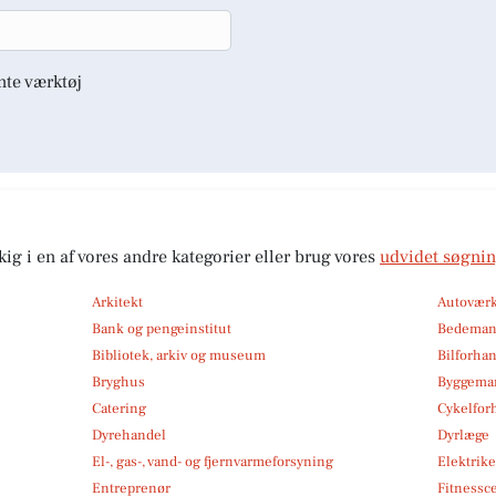
nte værktøj
kig i en af vores andre kategorier eller brug vores
udvidet søgni
Arkitekt
Autoværk
Bank og pengeinstitut
Bedema
Bibliotek, arkiv og museum
Bilforha
Bryghus
Byggemar
Catering
Cykelfor
Dyrehandel
Dyrlæge
El-, gas-, vand- og fjernvarmeforsyning
Elektrike
Entreprenør
Fitnessc