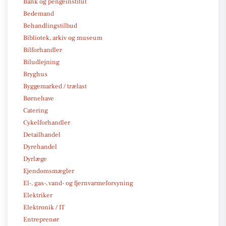
Bank og pengeinstitut
Bedemand
Behandlingstilbud
Bibliotek, arkiv og museum
Bilforhandler
Biludlejning
Bryghus
Byggemarked / trælast
Børnehave
Catering
Cykelforhandler
Detailhandel
Dyrehandel
Dyrlæge
Ejendomsmægler
El-, gas-, vand- og fjernvarmeforsyning
Elektriker
Elektronik / IT
Entreprenør