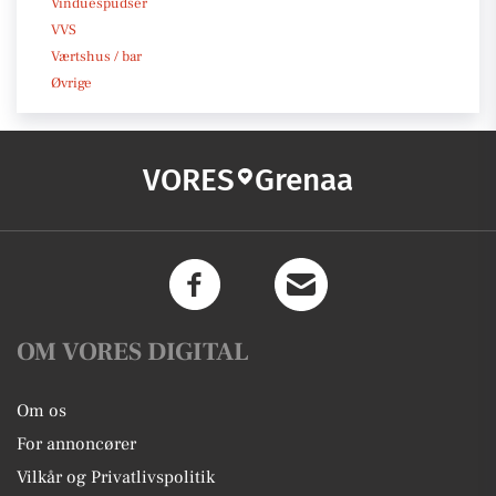
Vinduespudser
VVS
Værtshus / bar
Øvrige
VORES
Grenaa
OM VORES DIGITAL
Om os
For annoncører
Vilkår og Privatlivspolitik