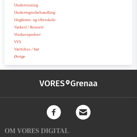
Undervisning
Undervognsbehandling
Ungdoms- og efterskole
Vaskeri / Renseri
Vinduespudser
VVS
Værtshus / bar
Øvrige
VORES
Grenaa
OM VORES DIGITAL