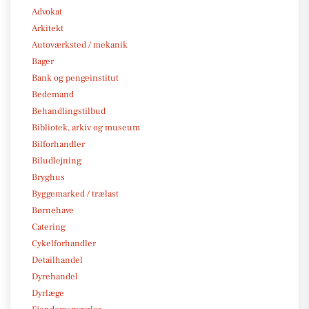
Advokat
Arkitekt
Autoværksted / mekanik
Bager
Bank og pengeinstitut
Bedemand
Behandlingstilbud
Bibliotek, arkiv og museum
Bilforhandler
Biludlejning
Bryghus
Byggemarked / trælast
Børnehave
Catering
Cykelforhandler
Detailhandel
Dyrehandel
Dyrlæge