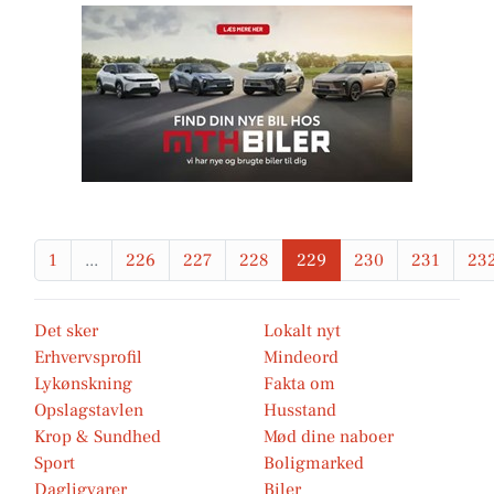
1
...
226
227
228
229
230
231
23
Det sker
Lokalt nyt
Erhvervsprofil
Mindeord
Lykønskning
Fakta om
Opslagstavlen
Husstand
Krop & Sundhed
Mød dine naboer
Sport
Boligmarked
Dagligvarer
Biler