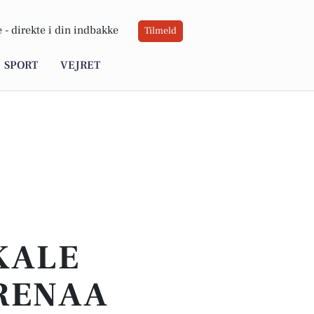
 -
direkte i din indbakke
Tilmeld
SPORT
VEJRET
OKALE
GRENAA