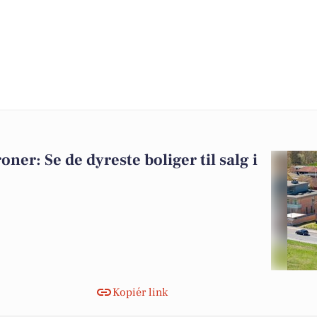
roner: Se de dyreste boliger til salg i
Kopiér link