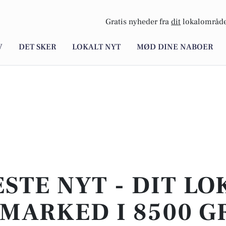
Gratis nyheder fra
dit
lokalområde
V
DET SKER
LOKALT NYT
MØD DINE NABOER
STE NYT - DIT L
MARKED I 8500 