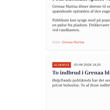
Grenaa Marina åbner dørene til en
spændende optræden af den engels
Publikum kan synge med på populæ
en pølse fra pladsen. Drikkevarer
ved vandkanten.
Kilde:
Grenaa Marina
05-08-2026 14:20
ALARM112
To indbrud i Grenaa bla
Østjyllands politikreds har det 
privat beboelse. To af disse indbr