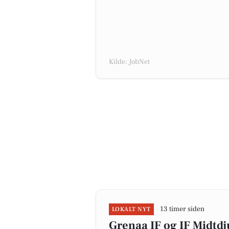
Kilde: JobNet
13 timer siden
LOKALT NYT
Grenaa IF og IF Midtd