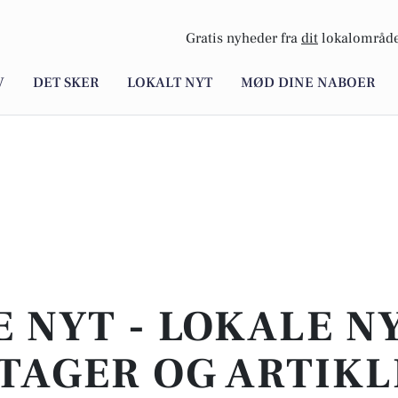
Gratis nyheder fra
dit
lokalområde
V
DET SKER
LOKALT NYT
MØD DINE NABOER
E NYT - LOKALE N
TAGER OG ARTIKL