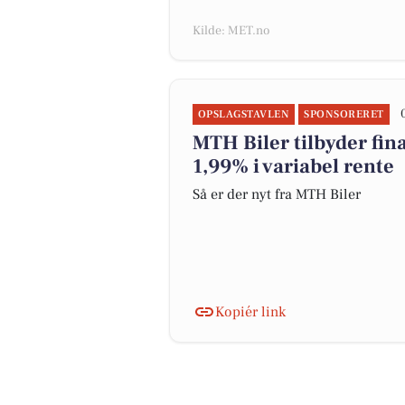
Kilde: MET.no
OPSLAGSTAVLEN
SPONSORERET
MTH Biler tilbyder fina
1,99% i variabel rente
Så er der nyt fra MTH Biler
Kopiér link