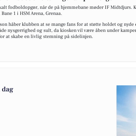
lokalt fodboldopgør, når de på hjemmebane møder IF Midtdjurs. 
å Bane 1 i HSM Arena, Grenaa.
n håber klubben at se mange fans for at støtte holdet og nyde 
både nysgerrighed og sult, da kiosken vil være åben under kampen.
for at skabe en livlig stemning på sidelinjen.
n dag