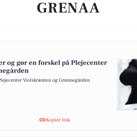
GRENAA
r og gør en forskel på Plejecenter
negården
 Plejecenter Violskrænten og Grønnegården
Kopiér link