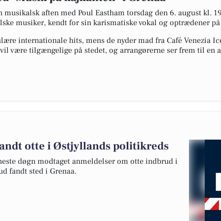
 musikalsk aften med Poul Eastham torsdag den 6. august kl. 19.
ke musiker, kendt for sin karismatiske vokal og optrædener på b
re internationale hits, mens de nyder mad fra Café Venezia Ic
 vil være tilgængelige på stedet, og arrangørerne ser frem til en
ndt otte i Østjyllands politikreds
seneste døgn modtaget anmeldelser om otte indbrud i
ud fandt sted i Grenaa.