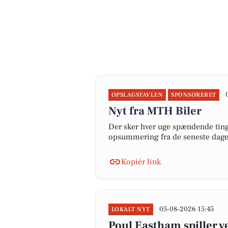
OPSLAGSTAVLEN
SPONSORERET
Nyt fra MTH Biler
Der sker hver uge spændende ting 
opsummering fra de seneste dag
Kopiér link
05-08-2026 15:45
LOKALT NYT
Poul Eastham spiller v