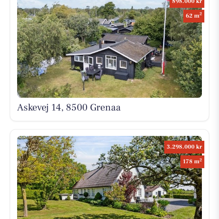
898.000 kr
2
62 m
Askevej 14, 8500 Grenaa
3.298.000 kr
2
178 m