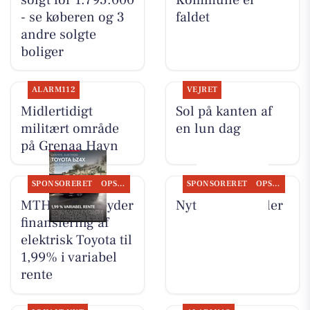
- se køberen og 3
faldet
andre solgte
boliger
ALARM112
VEJRET
Midlertidigt
Sol på kanten af
militært område
en lun dag
på Grenaa Havn
SPONSORERET
OPSLAGSTAVLEN
SPONSORERET
OPSLAGSTAVLEN
MTH Biler tilbyder
Nyt fra MTH Biler
finansiering af
elektrisk Toyota til
1,99% i variabel
rente