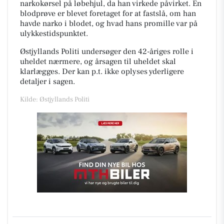
narkokørsel på løbehjul, da han virkede påvirket. En
blodprøve er blevet foretaget for at fastslå, om han
havde narko i blodet, og hvad hans promille var på
ulykkestidspunktet.
Østjyllands Politi undersøger den 42-åriges rolle i
uheldet nærmere, og årsagen til uheldet skal
klarlægges. Der kan p.t. ikke oplyses yderligere
detaljer i sagen.
Kilde: Østjyllands Politi