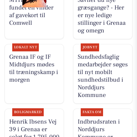
MTH Biler har
Savner du nye
fundet en vinder
græsgange? - Her
af gavekort til
er nye ledige
Comwell
stillinger i Grenaa
og omegn
LOKALT NYT
JOBNYT
Grenaa IF og IF
Sundhedsfaglig
Midtdjurs mødes
medarbejder søges
til træningskamp i
til nyt mobilt
morgen
sundhedstilbud i
Norddjurs
Kommune
BOLIGMARKED
FAKTA OM
Henrik Ibsens Vej
Indbrudsraten i
39 i Grenaa er
Norddjurs
solgt for 1.795.000
Kommune er