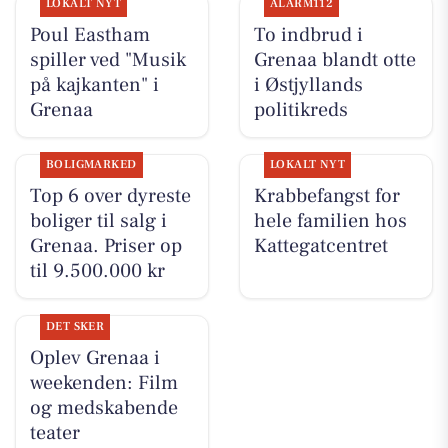
LOKALT NYT
ALARM112
Poul Eastham
To indbrud i
spiller ved "Musik
Grenaa blandt otte
på kajkanten" i
i Østjyllands
Grenaa
politikreds
BOLIGMARKED
LOKALT NYT
Top 6 over dyreste
Krabbefangst for
boliger til salg i
hele familien hos
Grenaa. Priser op
Kattegatcentret
til 9.500.000 kr
DET SKER
Oplev Grenaa i
weekenden: Film
og medskabende
teater