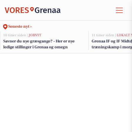
VORES
Grenaa
Seneste nyt ›
10 timer siden |
JOBNYT
11 timer siden |
LOKALT 
Savner du nye græsgange? - Her er nye
Grenaa IF og IF Midtd
ledige stillinger i Grenaa og omegn
træningskamp i mor