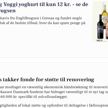
og Yoggi yoghurt til kun 12 kr. - se de
Brugsen
dsavis fra DagliBrugsen i Grenaa og fundet nogle
luk af de bedste tilbud, hvor du kan spare penge på
takker fonde for støtte til renovering
har modtaget en væsentlig økonomisk håndsrækning til renoveri
ekassen Danmark fondene har bidraget væsentligt til et nyt tag o
60.000 kr. specifikt til solcelleanlægget.
gheden af lokal støtte og opfordrer til deltagelse i fællesspisning