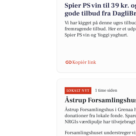
Spier PS vin til 39 kr. 
gode tilbud fra Dagli
Vi har kigget på denne uges tilbu
fremragende tilbud. Her er et udp
Spier PS vin og Yoggi yoghurt.
Kopiér link
1 time siden
LOKALT NYT
Åstrup Forsamlingshus 
Åstrup Forsamlingshus i Grenaa 
donationer fra lokale fonde. Spar
NRGIs værdipulje har tilvejebragt 
Forsamlingshuset understreger vigti