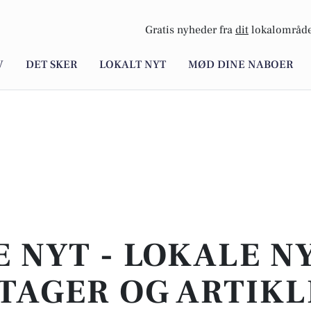
Gratis nyheder fra
dit
lokalområde
V
DET SKER
LOKALT NYT
MØD DINE NABOER
E NYT - LOKALE N
TAGER OG ARTIKL