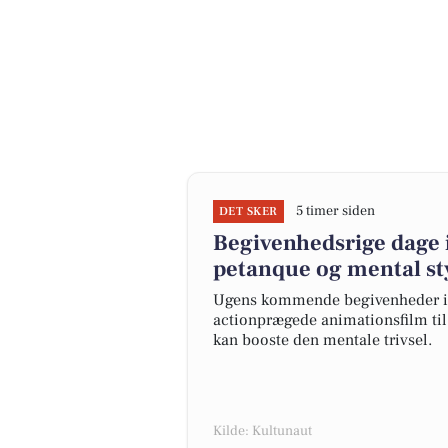
5 timer siden
DET SKER
Begivenhedsrige dage 
petanque og mental st
Ugens kommende begivenheder i G
actionprægede animationsfilm til
kan booste den mentale trivsel.
Kilde: Kultunaut