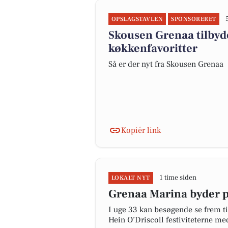
OPSLAGSTAVLEN
SPONSORERET
Skousen Grenaa tilbyde
køkkenfavoritter
Så er der nyt fra Skousen Grenaa
Kopiér link
1 time siden
LOKALT NYT
Grenaa Marina byder p
I uge 33 kan besøgende se frem ti
Hein O’Driscoll festiviteterne med