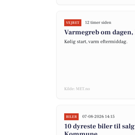
12 timer siden
VEJRET
Varmegreb om dagen, kø
Kølig start, varm eftermiddag.
Kilde: MET.no
07-08-2026 14:15
BILER
10 dyreste biler til sa
Kommune