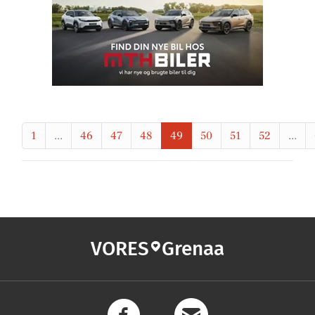
1
...
46
47
48
49
50
51
52
...
VORES
Grenaa