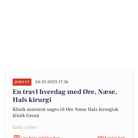
24-10-2023 17:56
JOBNYT
En travl hverdag med Øre, Næse,
Hals kirurgi
Klinik assistent søges til Øre Næse Hals kirurgisk
klinik Grenå
Kilde: JobNet
Læs hele artiklen her
Kopiér link