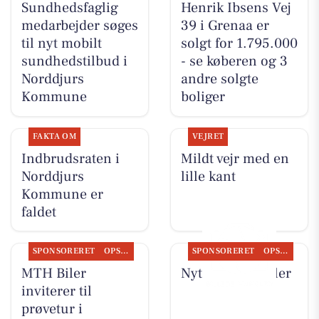
Sundhedsfaglig
Henrik Ibsens Vej
medarbejder søges
39 i Grenaa er
til nyt mobilt
solgt for 1.795.000
sundhedstilbud i
- se køberen og 3
Norddjurs
andre solgte
Kommune
boliger
FAKTA OM
VEJRET
Indbrudsraten i
Mildt vejr med en
Norddjurs
lille kant
Kommune er
faldet
SPONSORERET
OPSLAGSTAVLEN
SPONSORERET
OPSLAGSTAVLEN
MTH Biler
Nyt fra MTH Biler
inviterer til
prøvetur i