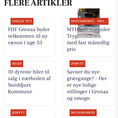
FLERE ARTIKLER
LOKALT NYT
SPONSORERET
OPSLAGSTAVLEN
FDF Grenaa byder
MTH Biler tilbyder
velkommen til ny
Tryghedsaftale
sæson i uge 33
med fast månedlig
pris
BILER
JOBNYT
10 dyreste biler til
Savner du nye
salg i nærheden af
græsgange? - Her
Norddjurs
er nye ledige
Kommune
stillinger i Grenaa
og omegn
JOBNYT
BOLIGMARKED