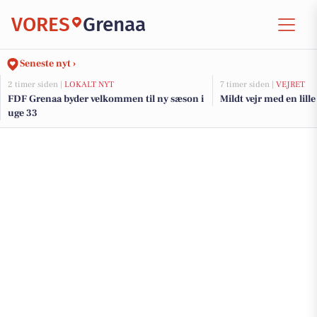
VORES
Grenaa
Seneste nyt ›
2 timer siden |
LOKALT NYT
7 timer siden |
VEJRET
FDF Grenaa byder velkommen til ny sæson i
Mildt vejr med en lill
uge 33