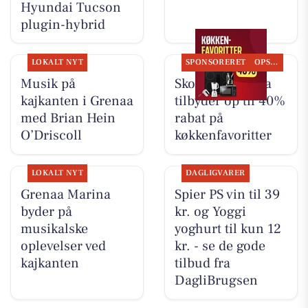
Hyundai Tucson
plugin-hybrid
LOKALT NYT
SPONSORERET
OPSLAGSTAVLEN
Musik på
Skousen Grenaa
kajkanten i Grenaa
tilbyder op til 40%
med Brian Hein
rabat på
O’Driscoll
køkkenfavoritter
LOKALT NYT
DAGLIGVARER
Grenaa Marina
Spier PS vin til 39
byder på
kr. og Yoggi
musikalske
yoghurt til kun 12
oplevelser ved
kr. - se de gode
kajkanten
tilbud fra
DagliBrugsen