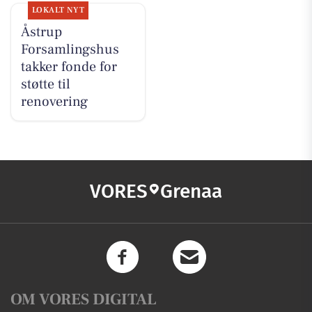
LOKALT NYT
Åstrup
Forsamlingshus
takker fonde for
støtte til
renovering
VORES
Grenaa
OM VORES DIGITAL