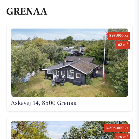
GRENAA
898.000 kr
2
62 m
Askevej 14, 8500 Grenaa
3.298.000 kr
2
178 m