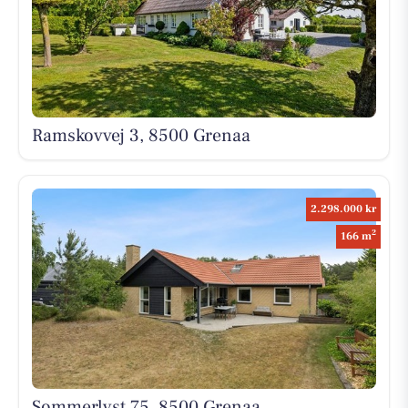
Ramskovvej 3, 8500 Grenaa
2.298.000 kr
2
166 m
Sommerlyst 75, 8500 Grenaa