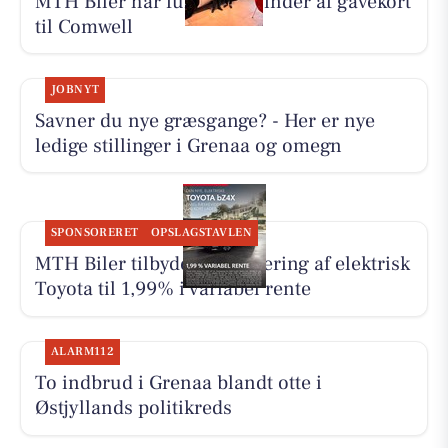
MTH Biler har fundet en vinder af gavekort
til Comwell
JOBNYT
Savner du nye græsgange? - Her er nye
ledige stillinger i Grenaa og omegn
SPONSORERET
OPSLAGSTAVLEN
MTH Biler tilbyder finansiering af elektrisk
Toyota til 1,99% i variabel rente
ALARM112
To indbrud i Grenaa blandt otte i
Østjyllands politikreds