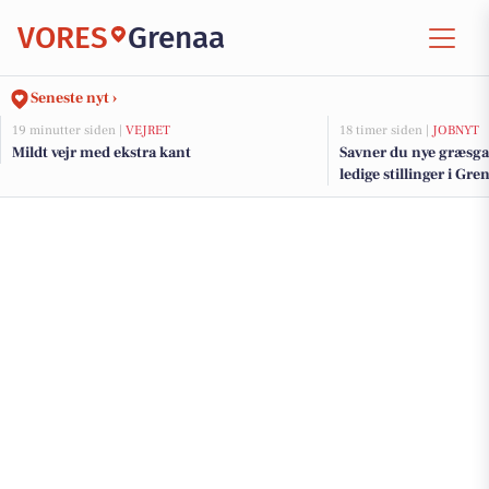
VORES
Grenaa
Seneste nyt ›
19 minutter siden |
VEJRET
18 timer siden |
JOBNYT
Mildt vejr med ekstra kant
Savner du nye græsga
ledige stillinger i G