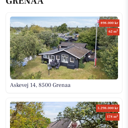
GRENAA
898.000 kr
2
62 m
Askevej 14, 8500 Grenaa
3.298.000 kr
2
178 m