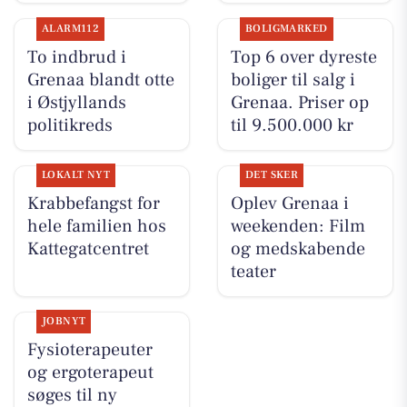
ALARM112
BOLIGMARKED
To indbrud i
Top 6 over dyreste
Grenaa blandt otte
boliger til salg i
i Østjyllands
Grenaa. Priser op
politikreds
til 9.500.000 kr
LOKALT NYT
DET SKER
Krabbefangst for
Oplev Grenaa i
hele familien hos
weekenden: Film
Kattegatcentret
og medskabende
teater
JOBNYT
Fysioterapeuter
og ergoterapeut
søges til ny