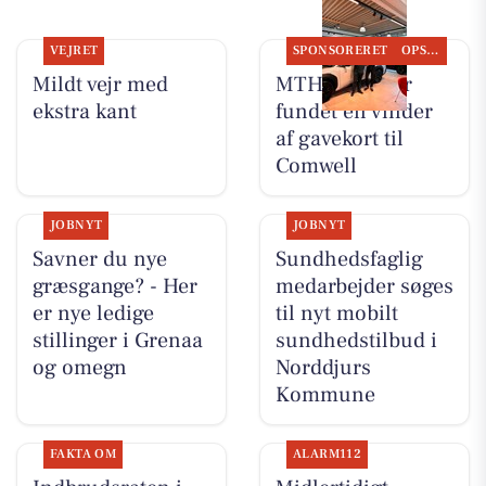
VEJRET
SPONSORERET
OPSLAGSTAVLEN
Mildt vejr med
MTH Biler har
ekstra kant
fundet en vinder
af gavekort til
Comwell
JOBNYT
JOBNYT
Savner du nye
Sundhedsfaglig
græsgange? - Her
medarbejder søges
er nye ledige
til nyt mobilt
stillinger i Grenaa
sundhedstilbud i
og omegn
Norddjurs
Kommune
FAKTA OM
ALARM112