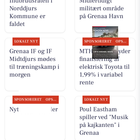
Indbrudsraten i
Midlertidigt
Norddjurs
militært område
Kommune er
på Grenaa Havn
faldet
LOKALT NYT
SPONSORERET
OPSLAGSTAVLEN
Grenaa IF og IF
MTH Biler tilbyder
Midtdjurs mødes
finansiering af
til træningskamp i
elektrisk Toyota til
morgen
1,99% i variabel
rente
SPONSORERET
OPSLAGSTAVLEN
LOKALT NYT
Nyt fra MTH Biler
Poul Eastham
spiller ved "Musik
på kajkanten" i
Grenaa