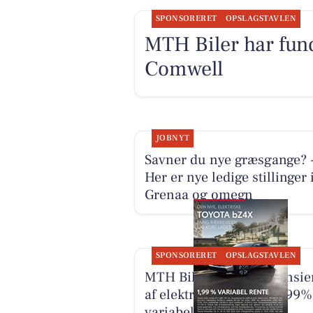
SPONSORERET
OPSLAGSTAVLEN
MTH Biler har fund
Comwell
JOBNYT
Savner du nye græsgange? 
Her er nye ledige stillinger 
Grenaa og omegn
SPONSORERET
OPSLAGSTAVLEN
MTH Biler tilbyder finansie
af elektrisk Toyota til 1,99%
variabel rente