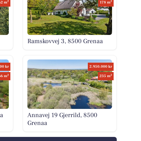
2
2
62 m
178 m
Ramskovvej 3, 8500 Grenaa
00 kr
2.950.000 kr
2
2
66 m
235 m
a
Annavej 19 Gjerrild, 8500
Grenaa