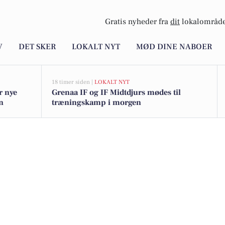
Gratis nyheder fra
dit
lokalområde
V
DET SKER
LOKALT NYT
MØD DINE NABOER
18 timer siden |
LOKALT NYT
r nye
Grenaa IF og IF Midtdjurs mødes til
n
træningskamp i morgen