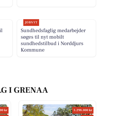
JOBNYT
il
Sundhedsfaglig medarbejder
søges til nyt mobilt
sundhedstilbud i Norddjurs
Kommune
LG I GRENAA
00 kr
3.298.000 kr