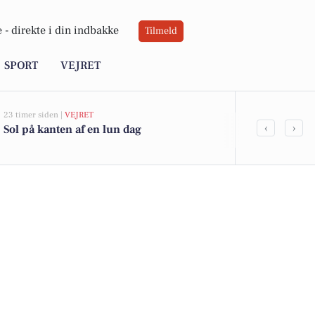
 -
direkte i din indbakke
Tilmeld
SPORT
VEJRET
23 timer siden |
VEJRET
05-08-2026 15:45
‹
›
Sol på kanten af en lun dag
Poul Eastham
kajkanten" i