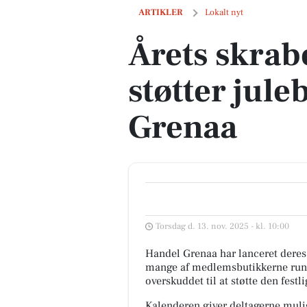
Årets skrabejulekalender støtter juleb
ARTIKLER
Lokalt nyt
Årets skrab
støtter jule
Grenaa
Torsdag d. 13. nov. 2025 - kl. 10:00
Handel Grenaa har lanceret deres
mange af medlemsbutikkerne rund
overskuddet til at støtte den festl
Kalenderen giver deltagerne mulig