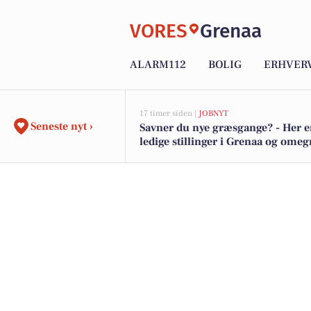
VORES
Grenaa
ALARM112
BOLIG
ERHVER
17 timer siden |
JOBNYT
Seneste nyt ›
Savner du nye græsgange? - Her e
ledige stillinger i Grenaa og omeg