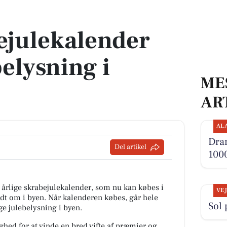
elysning i Grenaa
ejulekalender
belysning i
ME
AR
AL
Dra
Del artikel
1000
 årlige skrabejulekalender, som nu kan købes i
VE
t om i byen. Når kalenderen købes, går hele
Sol 
ige julebelysning i byen.
hed for at vinde en bred vifte af præmier og