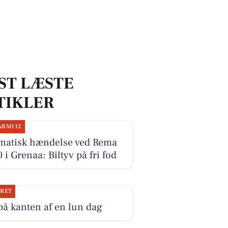
ST LÆSTE
TIKLER
ARM112
matisk hændelse ved Rema
 i Grenaa: Biltyv på fri fod
JRET
på kanten af en lun dag