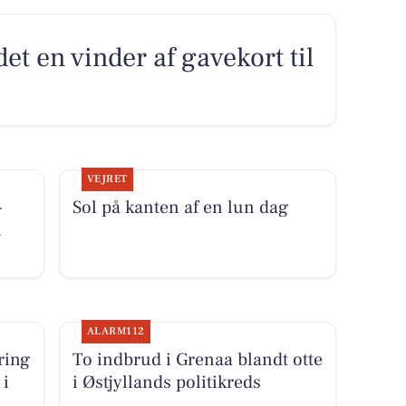
et en vinder af gavekort til
VEJRET
-
Sol på kanten af en lun dag
i
ALARM112
ring
To indbrud i Grenaa blandt otte
 i
i Østjyllands politikreds