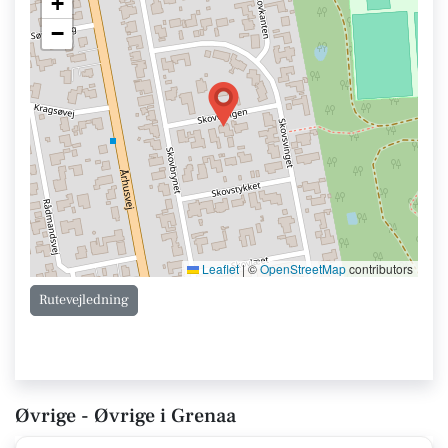
+
−
Leaflet
|
©
OpenStreetMap
contributors
Rutevejledning
Øvrige - Øvrige i Grenaa