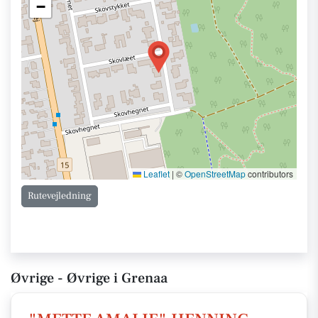
−
Leaflet
|
©
OpenStreetMap
contributors
Rutevejledning
Øvrige - Øvrige i Grenaa