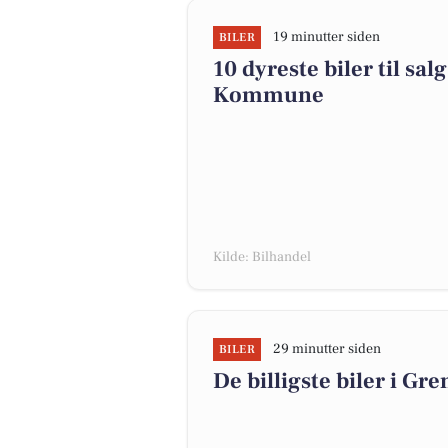
19 minutter siden
BILER
10 dyreste biler til sa
Kommune
Kilde: Bilhandel
29 minutter siden
BILER
De billigste biler i Gre