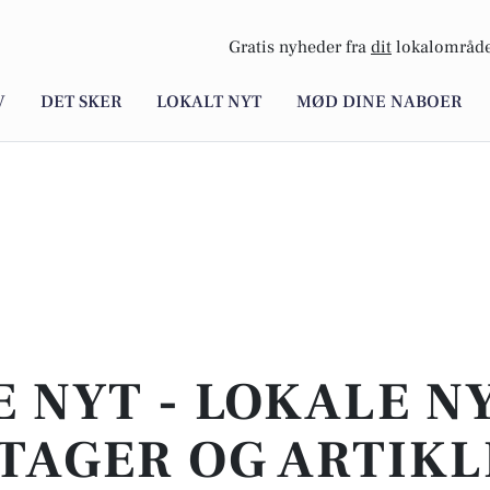
Gratis nyheder fra
dit
lokalområde
V
DET SKER
LOKALT NYT
MØD DINE NABOER
E NYT - LOKALE N
TAGER OG ARTIKL