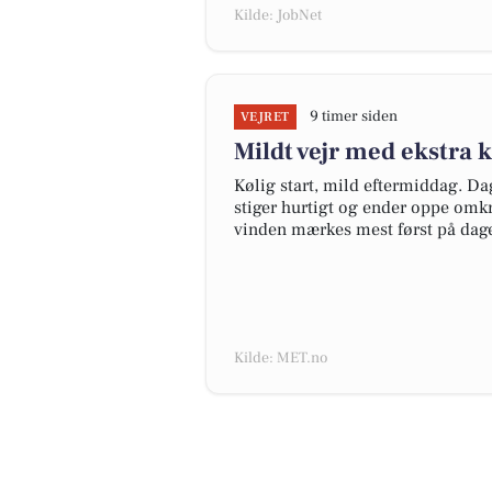
Kilde: JobNet
9 timer siden
VEJRET
Mildt vejr med ekstra 
Kølig start, mild eftermiddag. D
stiger hurtigt og ender oppe omkr
vinden mærkes mest først på dag
Kilde: MET.no