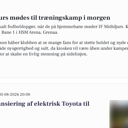
jurs mødes til træningskamp i morgen
lokalt fodboldopgør, når de på hjemmebane møder IF Midtdjurs. 
å Bane 1 i HSM Arena, Grenaa.
n håber klubben at se mange fans for at støtte holdet og nyde 
både nysgerrighed og sult, da kiosken vil være åben under kampen.
for at skabe en livlig stemning på sidelinjen.
05-08-2026 20:08
nsiering af elektrisk Toyota til