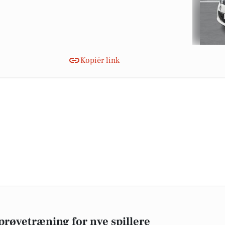
Kopiér link
 prøvetræning for nye spillere