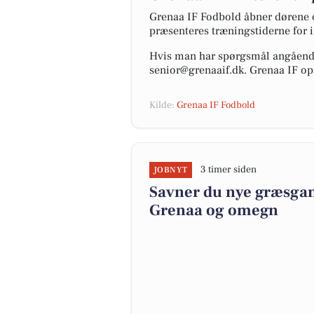
Grenaa IF Fodbold åbner dørene 
præsenteres træningstiderne for i
Hvis man har spørgsmål angående 
senior@grenaaif.dk. Grenaa IF opf
Kilde:
Grenaa IF Fodbold
3 timer siden
JOBNYT
Savner du nye græsgange
Grenaa og omegn