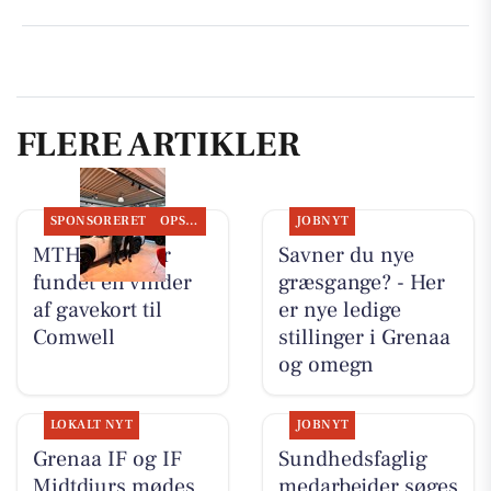
FLERE ARTIKLER
SPONSORERET
OPSLAGSTAVLEN
JOBNYT
MTH Biler har
Savner du nye
fundet en vinder
græsgange? - Her
af gavekort til
er nye ledige
Comwell
stillinger i Grenaa
og omegn
LOKALT NYT
JOBNYT
Grenaa IF og IF
Sundhedsfaglig
Midtdjurs mødes
medarbejder søges