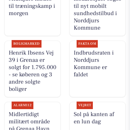
til træningskamp i
til nyt mobilt
morgen
sundhedstilbud i
Norddjurs
Kommune
BOLIGMARKED
FAKTA OM
Henrik Ibsens Vej
Indbrudsraten i
39 i Grenaa er
Norddjurs
solgt for 1.795.000
Kommune er
- se køberen og 3
faldet
andre solgte
boliger
ALARM112
VEJRET
Midlertidigt
Sol på kanten af
militært område
en lun dag
på Grenaa Havn