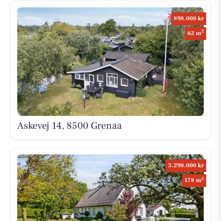
898.000 kr
2
62 m
Askevej 14, 8500 Grenaa
3.298.000 kr
2
178 m