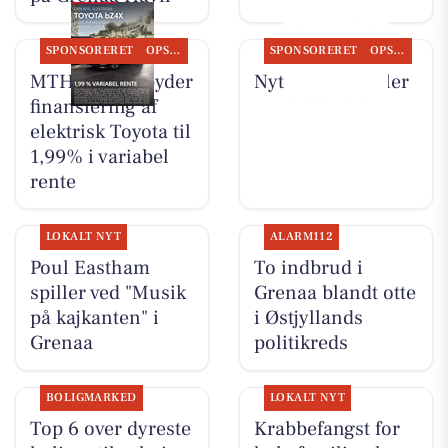
SPONSORERET
OPSLAGSTAVLEN
SPONSORERET
OPSLAGSTAVLEN
MTH Biler tilbyder
Nyt fra MTH Biler
finansiering af
elektrisk Toyota til
1,99% i variabel
rente
LOKALT NYT
ALARM112
Poul Eastham
To indbrud i
spiller ved "Musik
Grenaa blandt otte
på kajkanten" i
i Østjyllands
Grenaa
politikreds
BOLIGMARKED
LOKALT NYT
Top 6 over dyreste
Krabbefangst for