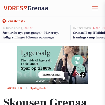
VORES
Grenaa
Seneste nyt ›
15 timer siden |
JOBNYT
16 timer siden |
LOKALT 
Savner du nye græsgange? - Her er nye
Grenaa IF og IF Midtd
ledige stillinger i Grenaa og omegn
træningskamp i mor
Skousen Grenaa hjælper med at finde de rigtige støvsugerposer
ARTIKLER
Opslagstavlen
Skousen Grenaa