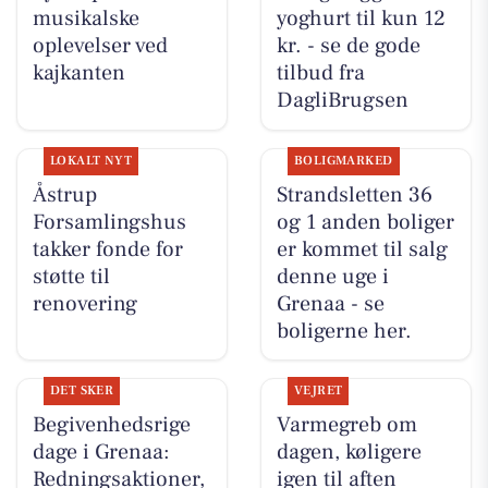
musikalske
yoghurt til kun 12
oplevelser ved
kr. - se de gode
kajkanten
tilbud fra
DagliBrugsen
LOKALT NYT
BOLIGMARKED
Åstrup
Strandsletten 36
Forsamlingshus
og 1 anden boliger
takker fonde for
er kommet til salg
støtte til
denne uge i
renovering
Grenaa - se
boligerne her.
DET SKER
VEJRET
Begivenhedsrige
Varmegreb om
dage i Grenaa:
dagen, køligere
Redningsaktioner,
igen til aften