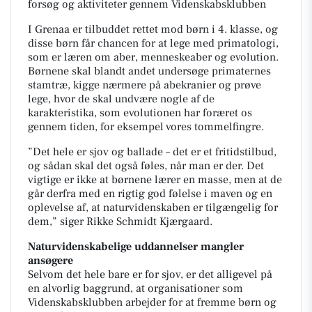
forsøg og aktiviteter gennem Videnskabsklubben
I Grenaa er tilbuddet rettet mod børn i 4. klasse, og
disse børn får chancen for at lege med primatologi,
som er læren om aber, menneskeaber og evolution.
Børnene skal blandt andet undersøge primaternes
stamtræ, kigge nærmere på abekranier og prøve
lege, hvor de skal undvære nogle af de
karakteristika, som evolutionen har foræret os
gennem tiden, for eksempel vores tommelfingre.
”Det hele er sjov og ballade – det er et fritidstilbud,
og sådan skal det også føles, når man er der. Det
vigtige er ikke at børnene lærer en masse, men at de
går derfra med en rigtig god følelse i maven og en
oplevelse af, at naturvidenskaben er tilgængelig for
dem,” siger Rikke Schmidt Kjærgaard.
Naturvidenskabelige uddannelser mangler
ansøgere
Selvom det hele bare er for sjov, er det alligevel på
en alvorlig baggrund, at organisationer som
Videnskabsklubben arbejder for at fremme børn og