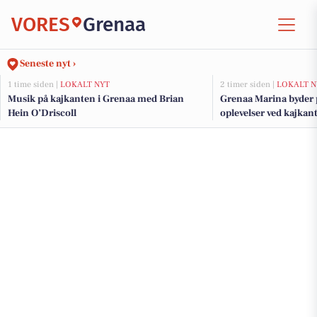
VORES
Grenaa
Seneste nyt ›
1 time siden |
LOKALT NYT
2 timer siden |
LOKALT N
Musik på kajkanten i Grenaa med Brian
Grenaa Marina byder 
Hein O’Driscoll
oplevelser ved kajkan