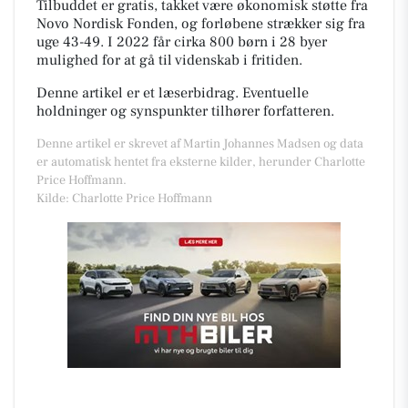
Tilbuddet er gratis, takket være økonomisk støtte fra
Novo Nordisk Fonden, og forløbene strækker sig fra
uge 43-49. I 2022 får cirka 800 børn i 28 byer
mulighed for at gå til videnskab i fritiden.
Denne artikel er et læserbidrag. Eventuelle
holdninger og synspunkter tilhører forfatteren.
Denne artikel er skrevet af Martin Johannes Madsen og data
er automatisk hentet fra eksterne kilder, herunder Charlotte
Price Hoffmann.
Kilde: Charlotte Price Hoffmann