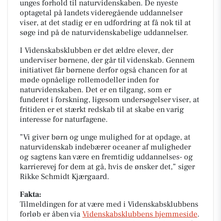
unges forhold til naturvidenskaben. De nyeste
optagetal på landets videregående uddannelser
viser, at det stadig er en udfordring at få nok til at
søge ind på de naturvidenskabelige uddannelser.
I Videnskabsklubben er det ældre elever, der
underviser børnene, der går til videnskab. Gennem
initiativet får børnene derfor også chancen for at
møde opnåelige rollemodeller inden for
naturvidenskaben. Det er en tilgang, som er
funderet i forskning, ligesom undersøgelser viser, at
fritiden er et stærkt redskab til at skabe en varig
interesse for naturfagene.
”Vi giver børn og unge mulighed for at opdage, at
naturvidenskab indebærer oceaner af muligheder
og sagtens kan være en fremtidig uddannelses- og
karrierevej for dem at gå, hvis de ønsker det,” siger
Rikke Schmidt Kjærgaard.
Fakta:
Tilmeldingen for at være med i Videnskabsklubbens
forløb er åben via
Videnskabsklubbens hjemmeside
.