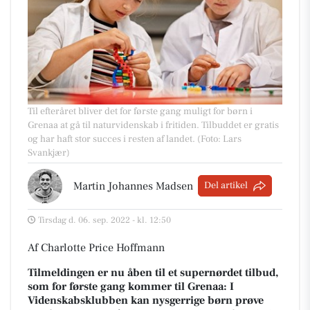
Til efteråret bliver det for første gang muligt for børn i
Grenaa at gå til naturvidenskab i fritiden. Tilbuddet er gratis
og har haft stor succes i resten af landet. (Foto: Lars
Svankjær)
Martin Johannes Madsen
Del artikel
Tirsdag d. 06. sep. 2022 - kl. 12:50
Af Charlotte Price Hoffmann
Tilmeldingen er nu åben til et supernørdet tilbud,
som for første gang kommer til Grenaa: I
Videnskabsklubben kan nysgerrige børn prøve