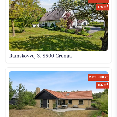
2
178 m
Ramskovvej 3, 8500 Grenaa
2.298.000 kr
2
166 m