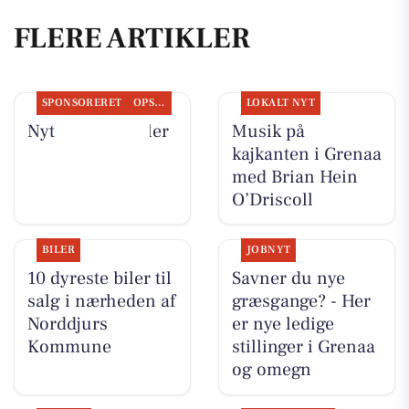
FLERE ARTIKLER
SPONSORERET
OPSLAGSTAVLEN
LOKALT NYT
Nyt fra MTH Biler
Musik på
kajkanten i Grenaa
med Brian Hein
O’Driscoll
BILER
JOBNYT
10 dyreste biler til
Savner du nye
salg i nærheden af
græsgange? - Her
Norddjurs
er nye ledige
Kommune
stillinger i Grenaa
og omegn