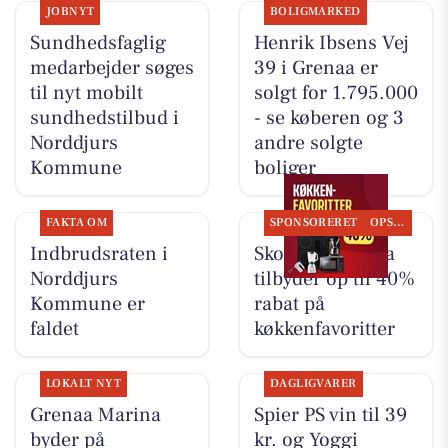
JOBNYT
BOLIGMARKED
Sundhedsfaglig
Henrik Ibsens Vej
medarbejder søges
39 i Grenaa er
til nyt mobilt
solgt for 1.795.000
sundhedstilbud i
- se køberen og 3
Norddjurs
andre solgte
Kommune
boliger
FAKTA OM
SPONSORERET
OPSLAGSTAVLEN
Indbrudsraten i
Skousen Grenaa
Norddjurs
tilbyder op til 40%
Kommune er
rabat på
faldet
køkkenfavoritter
LOKALT NYT
DAGLIGVARER
Grenaa Marina
Spier PS vin til 39
byder på
kr. og Yoggi