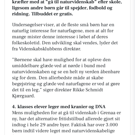
kræfter med at ”gå til naturvidenskab” efter skole,
ligesom andre børn går til spejder, fodbold og
ridning. Tilbuddet er gratis.
Undersøgelser viser, at de fleste små børn har en
naturlig interesse for naturfagene, men at alt for
mange mister denne interesse i løbet af deres
folkeskoletid. Den udvikling skal vendes, lyder det
fra Videnskabsklubbens direktør.
”Børnene skal have mulighed for at opleve den
umiddelbare glæde ved at nørde i bund med
naturvidenskaben og se en helt ny verden åbenbare
sig for dem. Den allerbedste måde at skabe
begejstring og glæde ved naturfagene er ved at gøre
det til en leg,” siger direktør Rikke Schmidt
Kjærgaard.
4. klasses elever leger med kranier og DNA
Mens muligheden for at gå til videnskab i Grenaa er
ny, har det alternative fritidstilbud allerede gjort sit
indtog i hele 29 andre byer. Faktisk har over 3.000
børn indtil videre leget med naturvidenskabelige