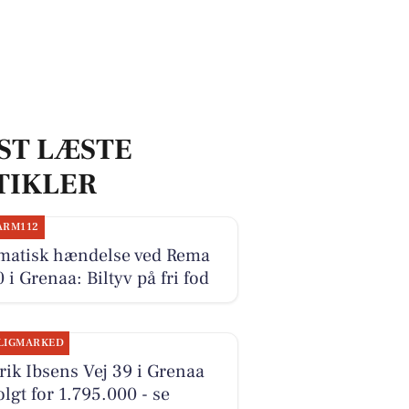
ST LÆSTE
TIKLER
ARM112
matisk hændelse ved Rema
 i Grenaa: Biltyv på fri fod
LIGMARKED
ik Ibsens Vej 39 i Grenaa
olgt for 1.795.000 - se