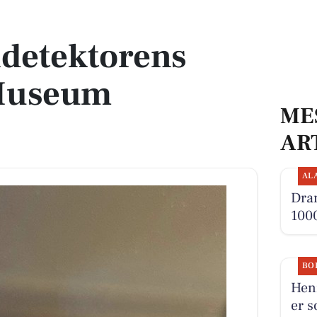
seum Østjylland
ldetektorens
 Museum
ME
AR
AL
Dra
1000
BO
Henr
er s