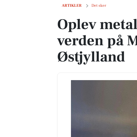
Oplev metaldetektorens verden på Mu
ARTIKLER
Det sker
Oplev meta
verden på
Østjylland