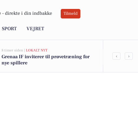
 -
direkte i din indbakke
Tilmeld
SPORT
VEJRET
8 timer siden |
LOKALT NYT
9 timer siden |
J
‹
›
Grenaa IF inviterer til prøvetræning for
Savner du ny
nye spillere
ledige still