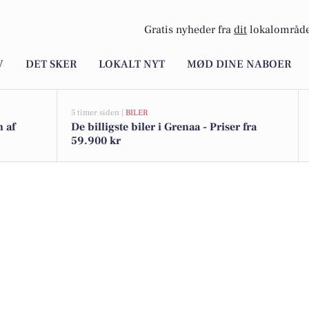
Gratis nyheder fra
dit
lokalområde
V
DET SKER
LOKALT NYT
MØD DINE NABOER
5 timer siden |
BILER
n af
De billigste biler i Grenaa - Priser fra
59.900 kr