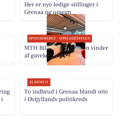
Her er nye ledige stillinger i
Grenaa og omegn
SPONSORERET
OPSLAGSTAVLEN
MTH Biler har fundet en vinder
af gavekort til Comwell
ALARM112
ring
To indbrud i Grenaa blandt otte
 i
i Østjyllands politikreds