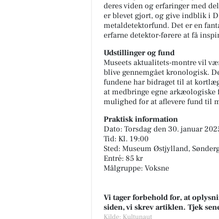
deres viden og erfaringer med de
er blevet gjort, og give indblik i 
metaldetektorfund. Det er en fan
erfarne detektor-førere at få ins
Udstillinger og fund
Museets aktualitets-montre vil væ
blive gennemgået kronologisk. De
fundene har bidraget til at kortlæ
at medbringe egne arkæologiske f
mulighed for at aflevere fund til 
Praktisk information
Dato: Torsdag den 30. januar 202
Tid: Kl. 19:00
Sted: Museum Østjylland, Sønder
Entré: 85 kr
Målgruppe: Voksne
Vi tager forbehold for, at oply
siden, vi skrev artiklen. Tjek se
Kilde: Kultunaut