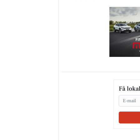
Få loka
Email