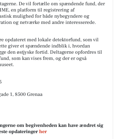
ltagerne. De vil fortælle om spændende fund, der
DIME, en platform til registrering af
tastisk mulighed for både nybegyndere og
piration og netværke med andre interesserede.
re opdateret med lokale detektorfund, som vil
tte giver et spændende indblik i, hvordan
gge den østjyske fortid. Deltagerne opfordres til
und, som kan vises frem, og der er også
museet.
5
gade 1, 8500 Grenaa
sningerne om begivenheden kan have ændret sig
neste opdateringer
her