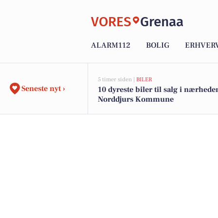
VORES
Grenaa
ALARM112
BOLIG
ERHVER
5 timer siden |
BILER
Seneste nyt ›
10 dyreste biler til salg i nærhede
Norddjurs Kommune