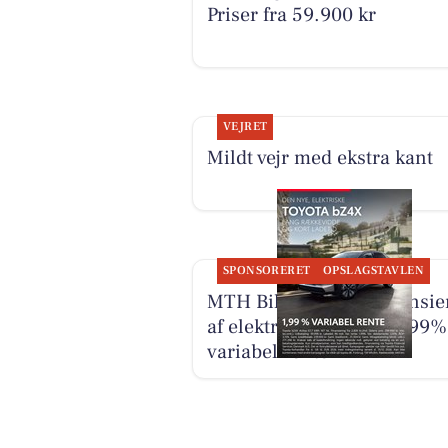
Priser fra 59.900 kr
VEJRET
Mildt vejr med ekstra kant
SPONSORERET
OPSLAGSTAVLEN
MTH Biler tilbyder finansie
af elektrisk Toyota til 1,99%
variabel rente