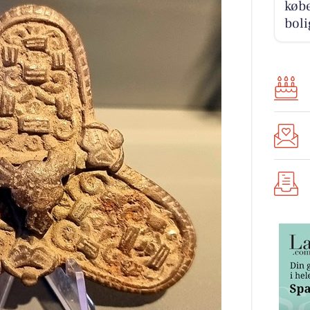
købe
boli