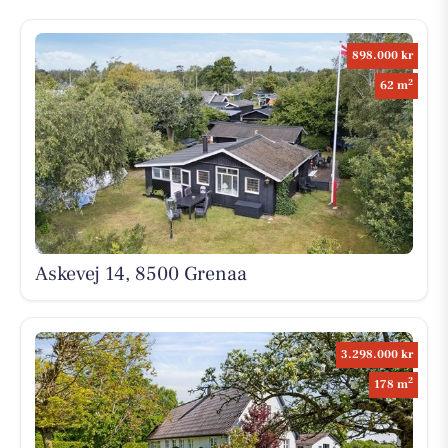
898.000 kr
2
62 m
Askevej 14, 8500 Grenaa
3.298.000 kr
2
178 m