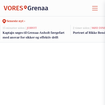
VORES
Grenaa
Seneste nyt ›
15 minutter siden |
JOBNYT
2 timer siden |
MØD DIN
Kaptajn søges til Grenaa-Anholt færgefart
Portræt af Rikke Ben
med ansvar for sikker og effektiv drift