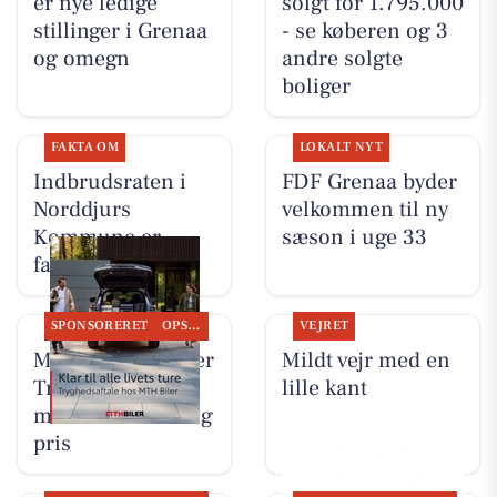
er nye ledige
solgt for 1.795.000
stillinger i Grenaa
- se køberen og 3
og omegn
andre solgte
boliger
FAKTA OM
LOKALT NYT
Indbrudsraten i
FDF Grenaa byder
Norddjurs
velkommen til ny
Kommune er
sæson i uge 33
faldet
SPONSORERET
OPSLAGSTAVLEN
VEJRET
MTH Biler tilbyder
Mildt vejr med en
Tryghedsaftale
lille kant
med fast månedlig
pris