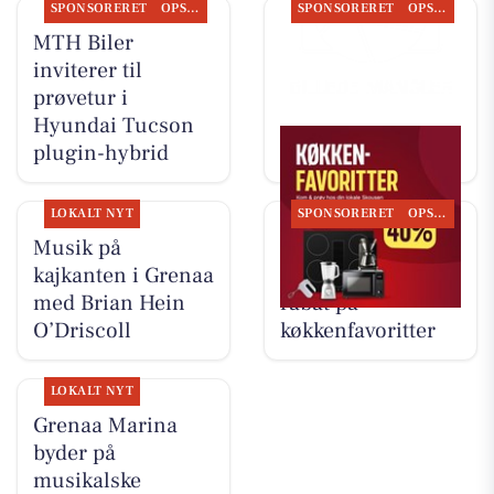
SPONSORERET
OPSLAGSTAVLEN
SPONSORERET
OPSLAGSTAVLEN
MTH Biler
Nyt fra MTH Biler
inviterer til
prøvetur i
Hyundai Tucson
plugin-hybrid
LOKALT NYT
SPONSORERET
OPSLAGSTAVLEN
Musik på
Skousen Grenaa
kajkanten i Grenaa
tilbyder op til 40%
med Brian Hein
rabat på
O’Driscoll
køkkenfavoritter
LOKALT NYT
Grenaa Marina
byder på
musikalske