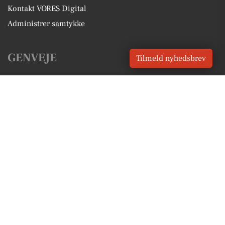
Kontakt VORES Digital
Administrer samtykke
GENVEJE
Tilmeld nyhedsbrev
Seneste nyt fra Grenaa
Vores lokale erhverv
Kalenderen for Grenaa
Fakta om Grenaa
Erhvervsartikler
Norddjurs Kommune
Få en gratis salgsvurdering
Sponsoreret indhold
Alt om Grenaa