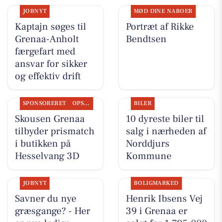
JOBNYT
MØD DINE NABOER
Kaptajn søges til
Portræt af Rikke
Grenaa-Anholt
Bendtsen
færgefart med
ansvar for sikker
og effektiv drift
SPONSORERET
OPSLAGSTAVLEN
BILER
Skousen Grenaa
10 dyreste biler til
tilbyder prismatch
salg i nærheden af
i butikken på
Norddjurs
Hesselvang 3D
Kommune
JOBNYT
BOLIGMARKED
Savner du nye
Henrik Ibsens Vej
græsgange? - Her
39 i Grenaa er