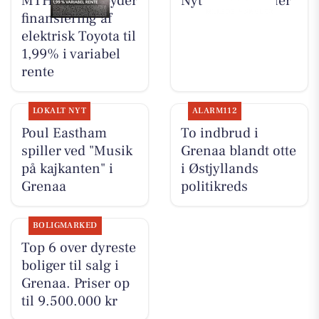
MTH Biler tilbyder
Nyt fra MTH Biler
finansiering af
elektrisk Toyota til
1,99% i variabel
rente
LOKALT NYT
ALARM112
Poul Eastham
To indbrud i
spiller ved "Musik
Grenaa blandt otte
på kajkanten" i
i Østjyllands
Grenaa
politikreds
BOLIGMARKED
Top 6 over dyreste
boliger til salg i
Grenaa. Priser op
til 9.500.000 kr