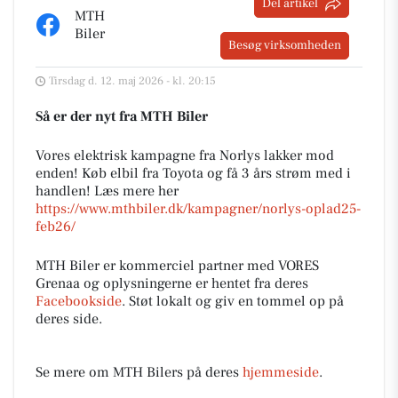
Del artikel
MTH
Biler
Besøg virksomheden
Tirsdag d. 12. maj 2026 - kl. 20:15
Så er der nyt fra MTH Biler
Vores elektrisk kampagne fra Norlys lakker mod
enden! Køb elbil fra Toyota og få 3 års strøm med i
handlen! Læs mere her
https://www.mthbiler.dk/kampagner/norlys-oplad25-
feb26/
MTH Biler er kommerciel partner med VORES
Grenaa og oplysningerne er hentet fra deres
Facebookside
. Støt lokalt og giv en tommel op på
deres side.
Se mere om MTH Bilers på deres
hjemmeside
.