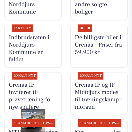
Norddjurs
andre solgte
Kommune
boliger
FAKTA OM
BILER
Indbrudsraten i
De billigste biler i
Norddjurs
Grenaa - Priser fra
Kommune er
59.900 kr
faldet
LOKALT NYT
LOKALT NYT
Grenaa IF
Grenaa IF og IF
inviterer til
Midtdjurs mødes
prøvetræning for
til træningskamp i
nye spillere
morgen
SPONSORERET
OPSLAGSTAVLEN
SPONSORERET
OPSLAGSTAVLEN