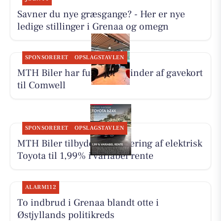
Savner du nye græsgange? - Her er nye
ledige stillinger i Grenaa og omegn
SPONSORERET
OPSLAGSTAVLEN
MTH Biler har fundet en vinder af gavekort
til Comwell
SPONSORERET
OPSLAGSTAVLEN
MTH Biler tilbyder finansiering af elektrisk
Toyota til 1,99% i variabel rente
ALARM112
To indbrud i Grenaa blandt otte i
Østjyllands politikreds