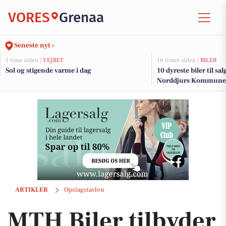
VORES
Grenaa
Seneste nyt ›
1 time siden |
VEJRET
16 timer siden |
BILER
Sol og stigende varme i dag
10 dyreste biler til sa
Norddjurs Kommune
MTH Biler tilbyder 3 års strøm ved køb af elbil fra Toyota
ARTIKLER
Opslagstavlen
MTH Biler tilbyder