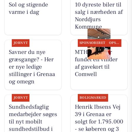
Sol og stigende
10 dyreste biler til
varme i dag
salg i nærheden af
Norddjurs
Kommune
JOBNYT
SPONSORERET
OPSLAGSTAVLEN
Savner du nye
MTH Biler har
græsgange? - Her
fundet en vinder
er nye ledige
af gavekort til
stillinger i Grenaa
Comwell
og omegn
JOBNYT
BOLIGMARKED
Sundhedsfaglig
Henrik Ibsens Vej
medarbejder søges
39 i Grenaa er
til nyt mobilt
solgt for 1.795.000
sundhedstilbud i
- se køberen og 3