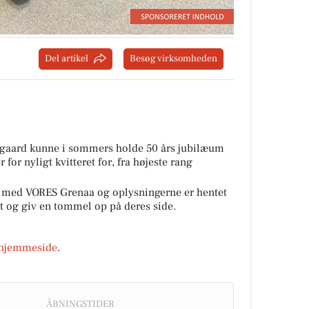
Del artikel
Besøg virksomheden
gaard kunne i sommers holde 50 års jubilæum
for nyligt kvitteret for, fra højeste rang
 med VORES Grenaa og oplysningerne er hentet
alt og giv en tommel op på deres side.
hjemmeside
.
ÅBNINGSTIDER