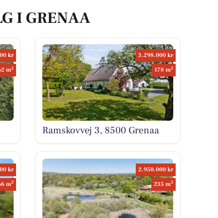
LG I GRENAA
00 kr
3.298.000 kr
2
2
62 m
178 m
Ramskovvej 3, 8500 Grenaa
00 kr
2.950.000 kr
2
2
66 m
235 m