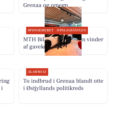
Grenaa og omegn
SPONSORERET
OPSLAGSTAVLEN
MTH Biler har fundet en vinder
af gavekort til Comwell
ALARM112
ring
To indbrud i Grenaa blandt otte
 i
i Østjyllands politikreds