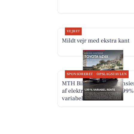
VEJRET
Mildt vejr med ekstra kant
SPONSORERET
OPSLAGSTAVLEN
MTH Biler tilbyder finansie
af elektrisk Toyota til 1,99%
variabel rente