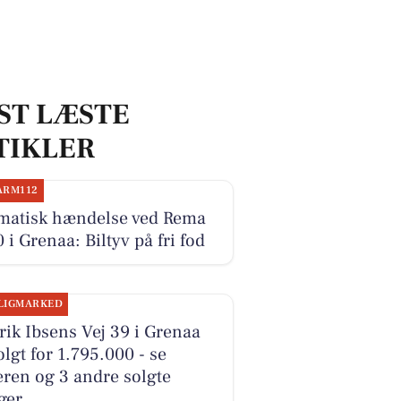
ST LÆSTE
TIKLER
ARM112
matisk hændelse ved Rema
 i Grenaa: Biltyv på fri fod
LIGMARKED
ik Ibsens Vej 39 i Grenaa
olgt for 1.795.000 - se
ren og 3 andre solgte
ger