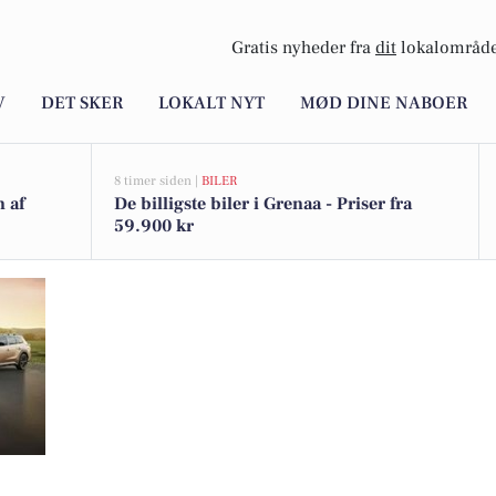
Gratis nyheder fra
dit
lokalområde
V
DET SKER
LOKALT NYT
MØD DINE NABOER
8 timer siden |
BILER
n af
De billigste biler i Grenaa - Priser fra
59.900 kr
års jubilæum hos Toyota på Mors