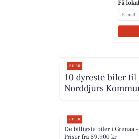
Få loka
Email
BILER
10 dyreste biler ti
Norddjurs Kommu
BILER
De billigste biler i Grenaa -
Priser fra 59.900 kr