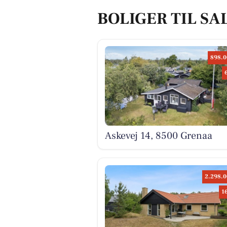
BOLIGER TIL SA
898.0
Askevej 14, 8500 Grenaa
2.298.0
1