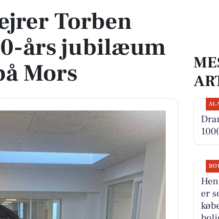
ejrer Torben
50-års jubilæum
ME
på Mors
AR
AL
Dra
1000
BO
Henr
er s
købe
boli