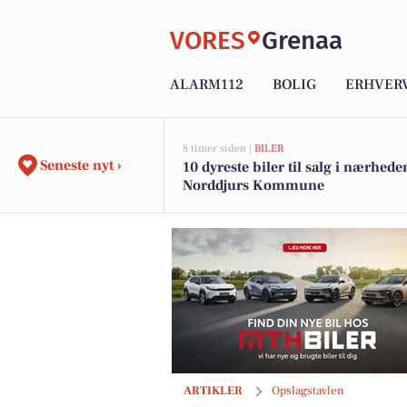
VORES
Grenaa
ALARM112
BOLIG
ERHVER
8 timer siden |
BILER
Seneste nyt ›
10 dyreste biler til salg i nærhede
Norddjurs Kommune
MTH Biler fejrer Torben Dalgaards 50-
ARTIKLER
Opslagstavlen