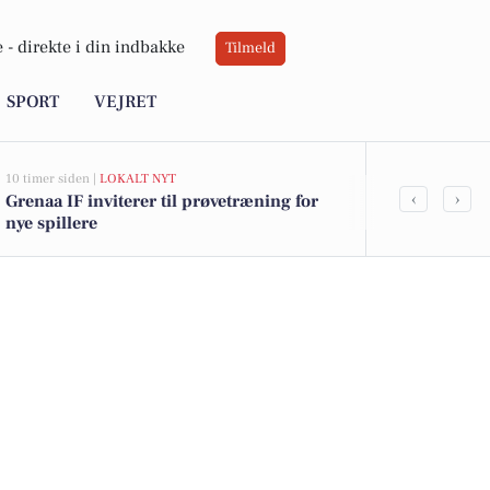
 -
direkte i din indbakke
Tilmeld
SPORT
VEJRET
10 timer siden |
LOKALT NYT
11 timer siden |
J
‹
›
Grenaa IF inviterer til prøvetræning for
Savner du ny
nye spillere
ledige still