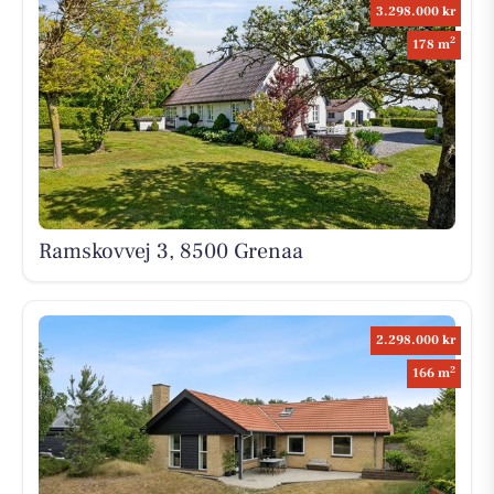
3.298.000 kr
2
178 m
Ramskovvej 3, 8500 Grenaa
2.298.000 kr
2
166 m