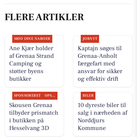
FLERE ARTIKLER
MØD DINE NABOER
JOBNYT
Ane Kjær holder
Kaptajn søges til
af Grenaa Strand
Grenaa-Anholt
Camping og
færgefart med
støtter byens
ansvar for sikker
butikker
og effektiv drift
SPONSORERET
OPSLAGSTAVLEN
BILER
Skousen Grenaa
10 dyreste biler til
tilbyder prismatch
salg i nærheden af
i butikken på
Norddjurs
Hesselvang 3D
Kommune