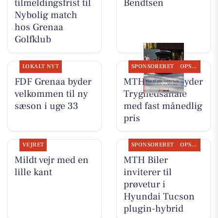
tilmeldingsfrist til
Bendtsen
Nybolig match
hos Grenaa
Golfklub
LOKALT NYT
SPONSORERET
OPSLAGSTAVLEN
FDF Grenaa byder
MTH Biler tilbyder
velkommen til ny
Tryghedsaftale
sæson i uge 33
med fast månedlig
pris
VEJRET
SPONSORERET
OPSLAGSTAVLEN
Mildt vejr med en
MTH Biler
lille kant
inviterer til
prøvetur i
Hyundai Tucson
plugin-hybrid