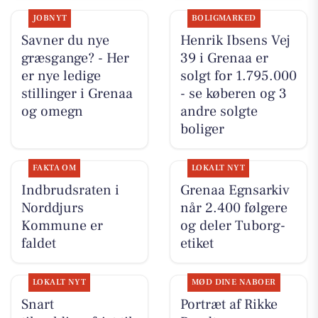
JOBNYT
BOLIGMARKED
Savner du nye
Henrik Ibsens Vej
græsgange? - Her
39 i Grenaa er
er nye ledige
solgt for 1.795.000
stillinger i Grenaa
- se køberen og 3
og omegn
andre solgte
boliger
FAKTA OM
LOKALT NYT
Indbrudsraten i
Grenaa Egnsarkiv
Norddjurs
når 2.400 følgere
Kommune er
og deler Tuborg-
faldet
etiket
LOKALT NYT
MØD DINE NABOER
Snart
Portræt af Rikke