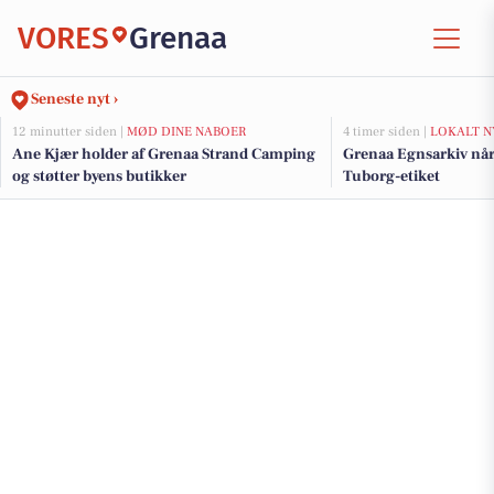
VORES
Grenaa
Seneste nyt ›
12 minutter siden |
MØD DINE NABOER
4 timer siden |
LOKALT N
Ane Kjær holder af Grenaa Strand Camping
Grenaa Egnsarkiv når 
og støtter byens butikker
Tuborg-etiket