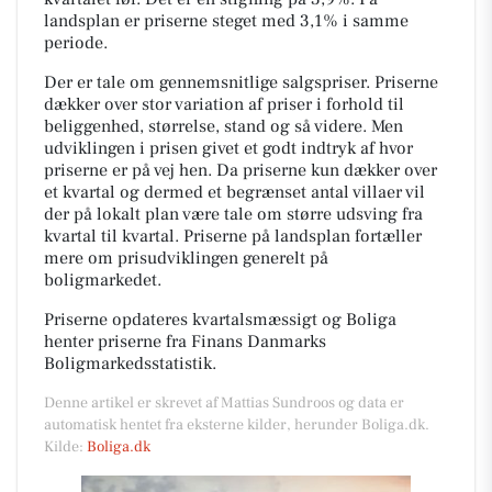
landsplan er priserne steget med 3,1% i samme
periode.
Der er tale om gennemsnitlige salgspriser. Priserne
dækker over stor variation af priser i forhold til
beliggenhed, størrelse, stand og så videre. Men
udviklingen i prisen givet et godt indtryk af hvor
priserne er på vej hen. Da priserne kun dækker over
et kvartal og dermed et begrænset antal villaer vil
der på lokalt plan være tale om større udsving fra
kvartal til kvartal. Priserne på landsplan fortæller
mere om prisudviklingen generelt på
boligmarkedet.
Priserne opdateres kvartalsmæssigt og Boliga
henter priserne fra Finans Danmarks
Boligmarkedsstatistik.
Denne artikel er skrevet af Mattias Sundroos og data er
automatisk hentet fra eksterne kilder, herunder Boliga.dk.
Kilde:
Boliga.dk