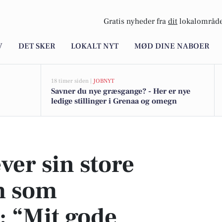
Gratis nyheder fra
dit
lokalområde
V
DET SKER
LOKALT NYT
MØD DINE NABOER
18 timer siden |
JOBNYT
Savner du nye græsgange? - Her er nye
ledige stillinger i Grenaa og omegn
om selvstændig: “Mit gode humør vinder manges tillid“
ver sin store
m som
: “Mit gode