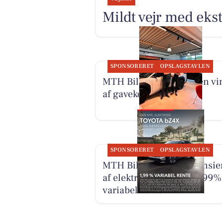
Mildt vejr med eks
SPONSORERET
OPSLAGSTAVLEN
MTH Biler har fundet en vi
af gavekort til Comwell
SPONSORERET
OPSLAGSTAVLEN
MTH Biler tilbyder finansie
af elektrisk Toyota til 1,99%
variabel rente