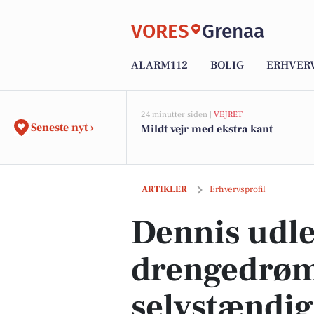
VORES
Grenaa
ALARM112
BOLIG
ERHVER
24 minutter siden |
VEJRET
Seneste nyt ›
Mildt vejr med ekstra kant
Dennis udlever sin store drengedrøm s
ARTIKLER
Erhvervsprofil
Dennis udle
drengedrø
selvstændig