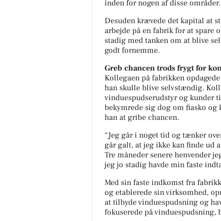
inden for nogen af disse områder.
Desuden krævede det kapital at st
arbejde på en fabrik for at spare 
stadig med tanken om at blive sel
godt fornemme.
Greb chancen trods frygt for ko
Kollegaen på fabrikken opdagede 
han skulle blive selvstændig. Kol
vinduespudserudstyr og kunder til 
bekymrede sig dog om fiasko og 
han at gribe chancen.
“Jeg går i noget tid og tænker ove
går galt, at jeg ikke kan finde ud 
Tre måneder senere henvender jeg 
jeg jo stadig havde min faste indt
Med sin faste indkomst fra fabrik
og etablerede sin virksomhed, opr
at tilbyde vinduespudsning og h
fokuserede på vinduespudsning, b