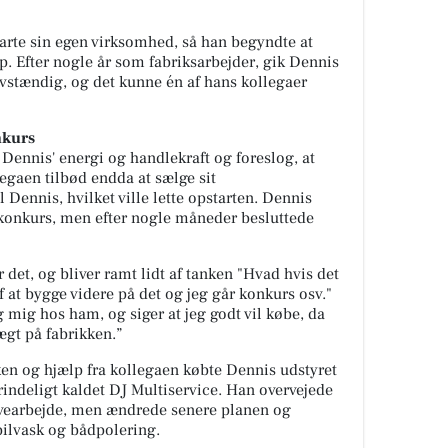
arte sin egen virksomhed, så han begyndte at
op. Efter nogle år som fabriksarbejder, gik Dennis
vstændig, og det kunne én af hans kollegaer
nkurs
Dennis' energi og handlekraft og foreslog, at
legaen tilbød endda at sælge sit
Dennis, hvilket ville lette opstarten. Dennis
konkurs, men efter nogle måneder besluttede
r det, og bliver ramt lidt af tanken "Hvad hvis det
af at bygge videre på det og jeg går konkurs osv."
mig hos ham, og siger at jeg godt vil købe, da
ægt på fabrikken.”
ken og hjælp fra kollegaen købte Dennis udstyret
indeligt kaldet DJ Multiservice. Han overvejede
avearbejde, men ændrede senere planen og
ilvask og bådpolering.