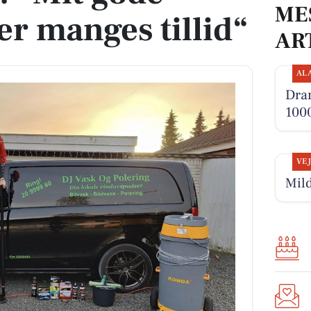
ME
r manges tillid“
AR
AL
Dra
1000
VE
Mild