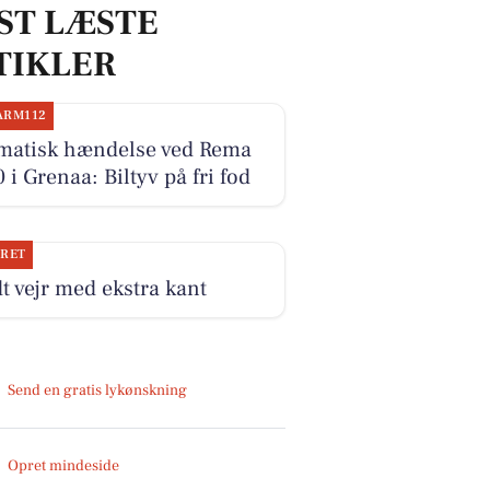
ST LÆSTE
TIKLER
ARM112
matisk hændelse ved Rema
 i Grenaa: Biltyv på fri fod
JRET
t vejr med ekstra kant
Send en gratis lykønskning
Opret mindeside