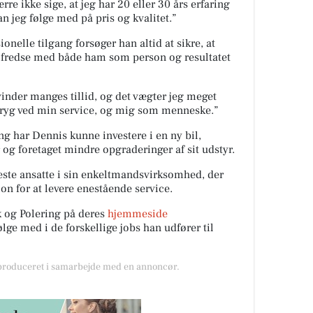
re ikke sige, at jeg har 20 eller 30 års erfaring
n jeg følge med på pris og kvalitet.”
onelle tilgang forsøger han altid at sikre, at
tilfredse med både ham som person og resultatet
inder manges tillid, og det vægter jeg meget
 tryg ved min service, og mig som menneske.”
ng har Dennis kunne investere i en ny bil,
 og foretaget mindre opgraderinger af sit udstyr.
neste ansatte i sin enkeltmandsvirksomhed, der
on for at levere enestående service.
 og Polering på deres
hjemmeside
lge med i de forskellige jobs han udfører til
 produceret i samarbejde med en annoncør.