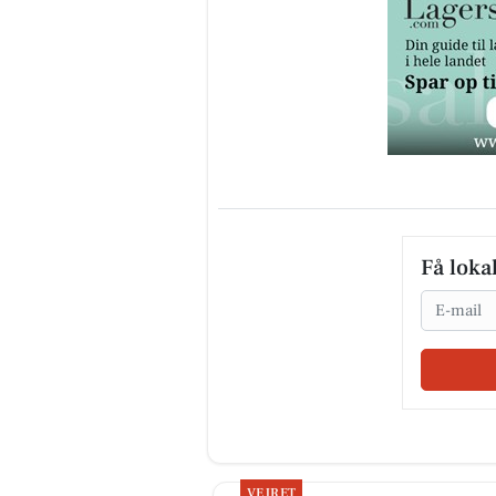
Få loka
Email
VEJRET