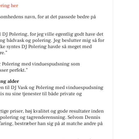
ering her
somhedens navn, for at det passede bedre på
DJ Polering, for jeg ville egentlig godt have det
og bådvask og polering. Jeg beslutter mig så for
ikke syntes DJ Polering havde så meget med
re.”
 og Polering med vinduespudsning som
ser perfekt.”
 ung
alder
en til DJ Vask og Polering med vinduespudsning
s nu sine tjenester til både private og
ge priser, høj kvalitet og gode resultater inden
dpolering og tagrenderensning. Selvom Dennis
rfaring, bestræber han sig på at matche andre på