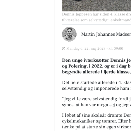
Dennis Jeppesen har siden 4. klasse dr
tilværelse som selvstædig i enkeltmand
Martin Johannes Madse
Mandag d. 22. maj 2023 - kl. 09:00
Den unge iværksætter Dennis Je
og Polering, i 2022, og er i dag 
begyndte allerede i fjerde klasse, 
Det hele startede allerede i 4. klas
selvstændig og imponerede ham
“Jeg ville være selvstændig fordi 
synes, at han var mega sej og jeg
I løbet af sine skoleår drømte De
cykelmekaniker og tømrer. Efter 
tænke på at starte sin egen virks