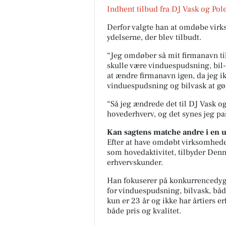
Indhent
tilbud fra DJ Vask og Pol
Derfor valgte han at omdøbe virk
ydelserne, der blev tilbudt.
“Jeg omdøber så mit firmanavn til 
skulle være vinduespudsning, bil-
at ændre firmanavn igen, da jeg 
vinduespudsning og bilvask at gø
“S
å jeg ændrede det til DJ Vask
hovederhverv, og det synes jeg pas
Kan sagtens matche andre i en
Efter at have omdøbt virksomhed
som hovedaktivitet, tilbyder Denni
erhvervskunder.
Han fokuserer på konkurrencedygti
for vinduespudsning, bilvask, bå
kun er 23 år og ikke har årtiers e
både pris og kvalitet.