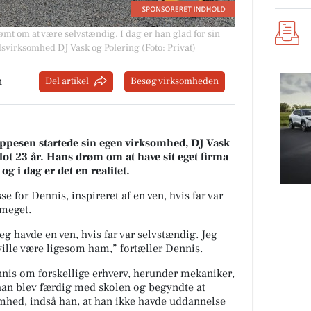
ømt om at være selvstændig. I dag er han glad for sin
svirksomhed DJ Vask og Polering (Foto: Privat)
n
Del artikel
Besøg virksomheden
ppesen startede sin egen virksomhed, DJ Vask
blot 23 år. Hans drøm om at have sit eget firma
og i dag er det en realitet.
se for Dennis, inspireret af en ven, hvis far var
 meget.
jeg havde en ven, hvis far var selvstændig. Jeg
 ville være ligesom ham,” fortæller Dennis.
nnis om forskellige erhverv, herunder mekaniker,
han blev færdig med skolen og begyndte at
omhed, indså han, at han ikke havde uddannelse