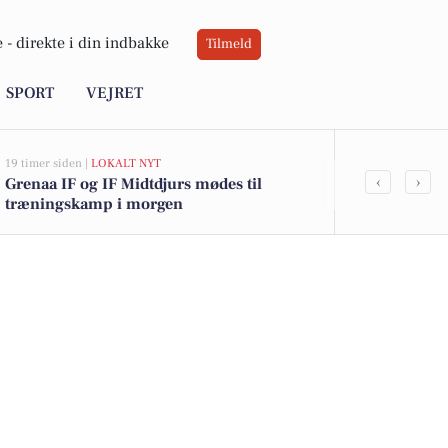
 -
direkte i din indbakke
Tilmeld
SPORT
VEJRET
19 timer siden |
LOKALT NYT
05-08-2026 15:45
‹
›
Grenaa IF og IF Midtdjurs mødes til
Poul Eastham
træningskamp i morgen
kajkanten" i