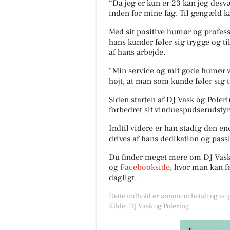
“Da jeg er kun er 23 kan jeg desvær
inden for mine fag. Til gengæld ka
Med sit positive humør og professi
hans kunder føler sig trygge og 
af hans arbejde.
“Min service og mit gode humør v
højt; at man som kunde føler sig
Siden starten af DJ Vask og Poleri
forbedret sit vinduespudserudstyr
Indtil videre er han stadig den e
drives af hans dedikation og passi
Du finder meget mere om DJ Vask
og
Facebookside
, hvor man kan fø
dagligt.
Dette indhold er annoncørbetalt og er
Kilde: DJ Vask og Polering