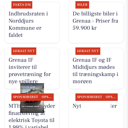
FAKTA OM
BILER
Indbrudsraten i
De billigste biler i
Norddjurs
Grenaa - Priser fra
Kommune er
59.900 kr
faldet
LOKALT NYT
LOKALT NYT
Grenaa IF
Grenaa IF og IF
inviterer til
Midtdjurs mødes
prøvetræning for
til træningskamp i
nye spillere
morgen
SPONSORERET
OPSLAGSTAVLEN
SPONSORERET
OPSLAGSTAVLEN
MTH Biler tilbyder
Nyt fra MTH Biler
finansiering af
elektrisk Toyota til
1,99% i variabel