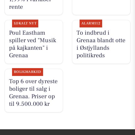
rente
LOKALT NYT
ALARM112
Poul Eastham
To indbrud i
spiller ved "Musik
Grenaa blandt otte
på kajkanten" i
i Østjyllands
Grenaa
politikreds
BOLIGMARKED
Top 6 over dyreste
boliger til salg i
Grenaa. Priser op
til 9.500.000 kr