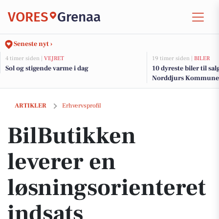
VORES
Grenaa
Seneste nyt ›
4 timer siden |
VEJRET
19 timer siden |
BILER
Sol og stigende varme i dag
10 dyreste biler til sa
Norddjurs Kommune
BilButikken leverer en løsningsorienteret indsats
ARTIKLER
Erhvervsprofil
BilButikken
leverer en
løsningsorienteret
indsats