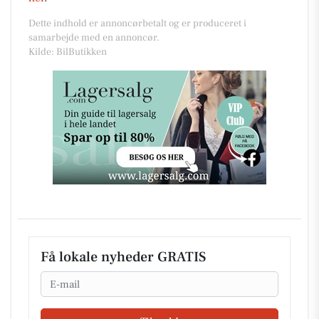
Dette indhold er annoncørbetalt og er produceret i
samarbejde med en annoncør.
Kilde: BilButikken
Få lokale nyheder GRATIS
Email