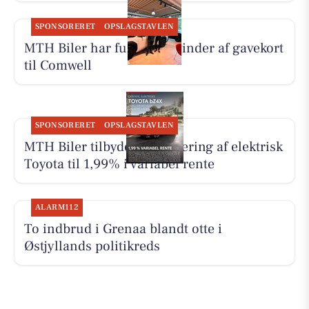
SPONSORERET
OPSLAGSTAVLEN
MTH Biler har fundet en vinder af gavekort
til Comwell
SPONSORERET
OPSLAGSTAVLEN
MTH Biler tilbyder finansiering af elektrisk
Toyota til 1,99% i variabel rente
ALARM112
To indbrud i Grenaa blandt otte i
Østjyllands politikreds