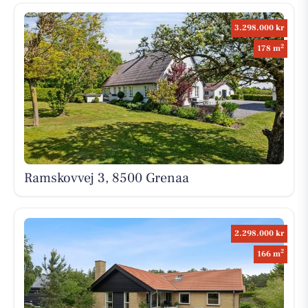
3.298.000 kr
2
178 m
Ramskovvej 3, 8500 Grenaa
2.298.000 kr
2
166 m