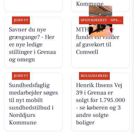
Kommune
JOBNYT
SPONSORERET
OPSLAGSTAVLEN
Savner du nye
MTH Biler har
græsgange? - Her
fundet en vinder
er nye ledige
af gavekort til
stillinger i Grenaa
Comwell
og omegn
JOBNYT
BOLIGMARKED
Sundhedsfaglig
Henrik Ibsens Vej
medarbejder søges
39 i Grenaa er
til nyt mobilt
solgt for 1.795.000
sundhedstilbud i
- se køberen og 3
Norddjurs
andre solgte
Kommune
boliger