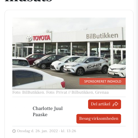
Foto: BilButikken
.
Foto: Privat // Bilbutikken, Grenaa
Del artikel
Charlotte Juul
Paaske
Besøg virksomheden
Onsdag d. 26. jan. 2022 - kl. 13:26