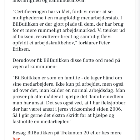
ansvarlighed og samfundsansvar.
"Certificeringen har vi fået, fordi vi evner at se
mulighederne i en mangfoldig medarbejderstab. I
BilButikken er der gjort plads til dem, der har brug
for et mere rummeligt arbejdsmarked. Vi tænker ud
af boksen, rekrutterer bredt og samtidig får vi
opfyldt et arbejdskraftbehov,”
forklarer Peter
Eriksen.
Derudover fik BilButikken disse flotte ord med på
vejen af kommunen:
”BilButikken er som en familie - de tager hånd om
sine medarbejdere, ikke kun på arbejdet, men også
ud over det, man kalder en normal arbejdsdag. Man
prøver på alle måder at hjælpe det
‘
familiemedlem',
man har ansat. Det ses også ved, at I har fleksjobber,
der har været ansat i jeres virksomhed siden 2006.
Så I går gerne det ekstra skridt for at hjælpe og
fastholde en medarbejder.”
Besøg BilButikken på Trekanten 20 eller læs mere
her
.