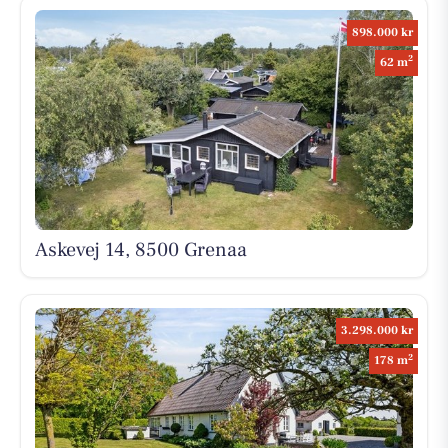
898.000 kr
2
62 m
Askevej 14, 8500 Grenaa
3.298.000 kr
2
178 m