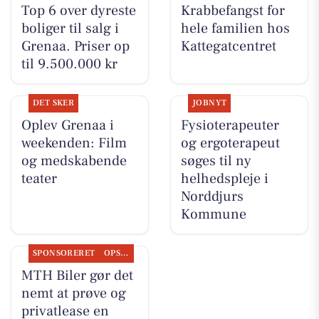
Top 6 over dyreste
Krabbefangst for
boliger til salg i
hele familien hos
Grenaa. Priser op
Kattegatcentret
til 9.500.000 kr
DET SKER
JOBNYT
Oplev Grenaa i
Fysioterapeuter
weekenden: Film
og ergoterapeut
og medskabende
søges til ny
teater
helhedspleje i
Norddjurs
Kommune
SPONSORERET
OPSLAGSTAVLEN
MTH Biler gør det
nemt at prøve og
privatlease en