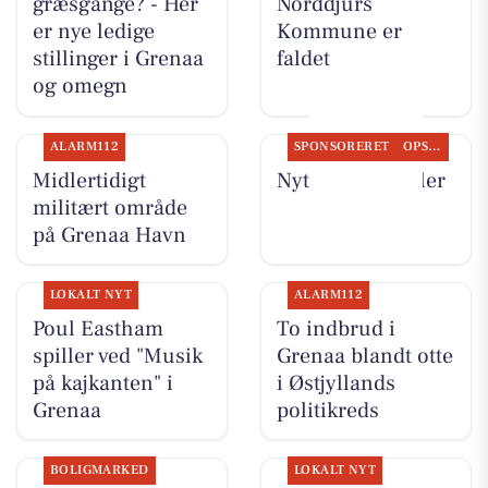
græsgange? - Her
Norddjurs
er nye ledige
Kommune er
stillinger i Grenaa
faldet
og omegn
ALARM112
SPONSORERET
OPSLAGSTAVLEN
Midlertidigt
Nyt fra MTH Biler
militært område
på Grenaa Havn
LOKALT NYT
ALARM112
Poul Eastham
To indbrud i
spiller ved "Musik
Grenaa blandt otte
på kajkanten" i
i Østjyllands
Grenaa
politikreds
BOLIGMARKED
LOKALT NYT