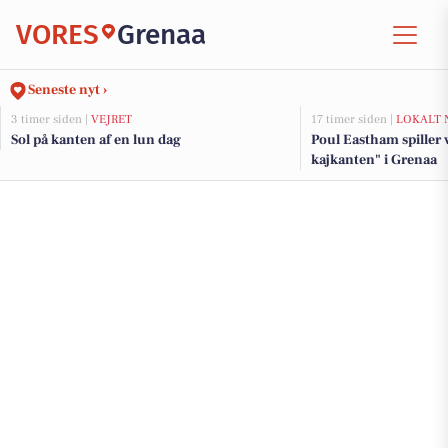
VORES
Grenaa
Seneste nyt ›
3 timer siden |
VEJRET
17 timer siden |
LOKALT 
Sol på kanten af en lun dag
Poul Eastham spiller 
kajkanten" i Grenaa