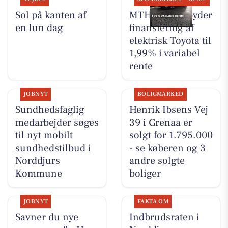
Sol på kanten af
MTH Biler tilbyder
en lun dag
finansiering af
elektrisk Toyota til
1,99% i variabel
rente
JOBNYT
BOLIGMARKED
Sundhedsfaglig
Henrik Ibsens Vej
medarbejder søges
39 i Grenaa er
til nyt mobilt
solgt for 1.795.000
sundhedstilbud i
- se køberen og 3
Norddjurs
andre solgte
Kommune
boliger
JOBNYT
FAKTA OM
Savner du nye
Indbrudsraten i